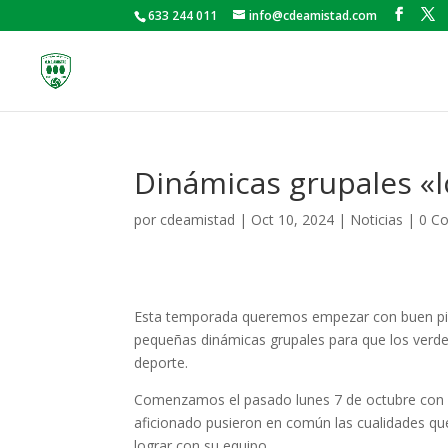
633 244 011
info@cdeamistad.com
Dinámicas grupales «l
por
cdeamistad
|
Oct 10, 2024
|
Noticias
|
0 C
Esta temporada queremos empezar con buen pie 
pequeñas dinámicas grupales para que los verd
deporte.
Comenzamos el pasado lunes 7 de octubre con la 
aficionado pusieron en común las cualidades que
lograr con su equipo.