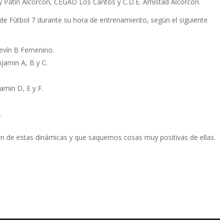
key Patín Alcorcón, CEGAD Los Cantos y C.D.E. Amistad Alcorcón.
de Fútbol 7 durante su hora de entrenamiento, según el siguiente
evín B Femenino.
jamin A, B y C.
amin D, E y F.
.
n de estas dinámicas y que saquemos cosas muy positivas de ellas.