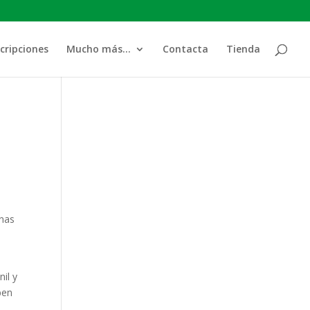
cripciones
Mucho más…
Contacta
Tienda
unas
il y
ben