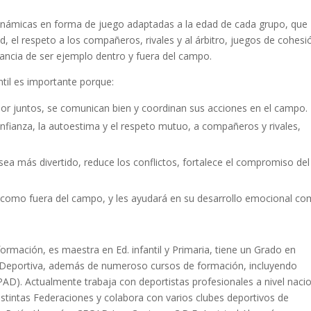
inámicas en forma de juego adaptadas a la edad de cada grupo, que
, el respeto a los compañeros, rivales y al árbitro, juegos de cohesi
tancia de ser ejemplo dentro y fuera del campo.
ntil es importante porque:
jor juntos, se comunican bien y coordinan sus acciones en el campo.
onfianza, la autoestima y el respeto mutuo, a compañeros y rivales,
sea más divertido, reduce los conflictos, fortalece el compromiso del
o como fuera del campo, y les ayudará en su desarrollo emocional c
ormación, es maestra en Ed. infantil y Primaria, tiene un Grado en
a Deportiva, además de numeroso cursos de formación, incluyendo
AD). Actualmente trabaja con deportistas profesionales a nivel naci
istintas Federaciones y colabora con varios clubes deportivos de