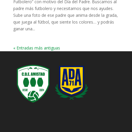
Futbolero” con motivo del Día del Padre. Buscamos al
padre más futbolero y necesitamos que nos ayudes.
Sube una foto de ese padre que anima desde la grada,
que juega al fútbol, que siente los colores… y podrás
ganar una...
« Entradas más antiguas