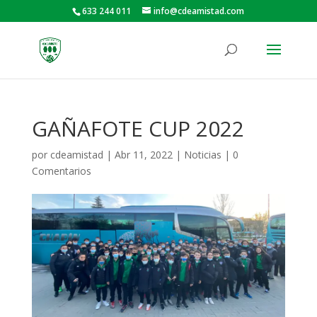
633 244 011
info@cdeamistad.com
GAÑAFOTE CUP 2022
por
cdeamistad
|
Abr 11, 2022
|
Noticias
|
0
Comentarios