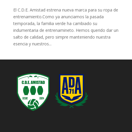
El C.D.E. Amistad estrena nueva marca para su ropa de
entrenamiento.Como ya anunciamos la pasada
temporada, la familia verde ha cambiado su
indumentaria de entrenamineto. Hemos querido dar un
salto de calidad, pero simpre manteniendo nuestra
esencia y nuestros...