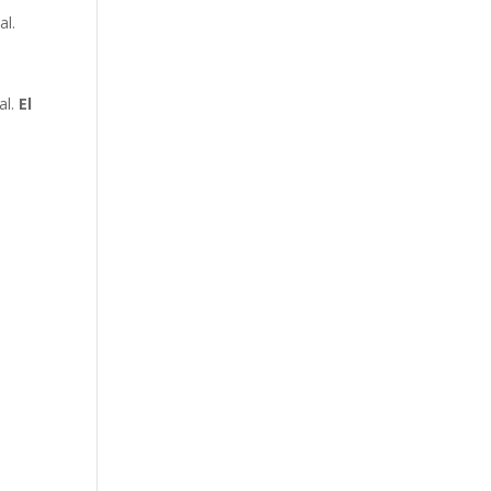
al.
al.
El
u