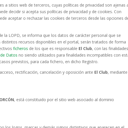
s a sitios web de terceros, cuyas políticas de privacidad son ajenas a
uede decidir si acepta sus políticas de privacidad y de cookies. Con
puede aceptar o rechazar las cookies de terceros desde las opciones d
 de la LOPD, se informa que los datos de carácter personal que se
 distintos recursos disponibles en el portal, serán tratados de forma
ectivos
ficheros
de los que es responsable
El Club
, con las finalidade
n de Datos
no siendo utilizados para finalidades incompatibles con est
asos previstos, para cada fichero, en dicho Registro.
acceso, rectificación, cancelación y oposición ante
El Club
, mediante
CORCÓN
, está constituido por el sitio web asociado al dominio
omo los logos, marcas y demás signos distintivos que aparecen en el