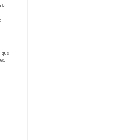
 la
e
s que
as.