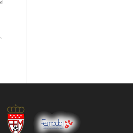
al
es