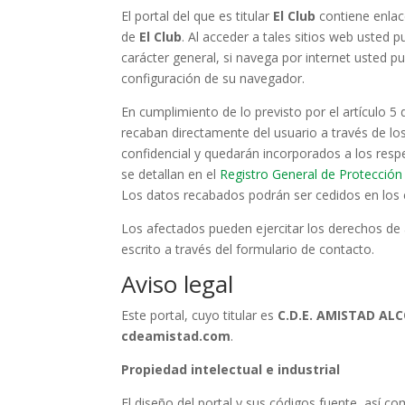
El portal del que es titular
El Club
contiene enlace
de
El Club
. Al acceder a tales sitios web usted p
carácter general, si navega por internet usted 
configuración de su navegador.
En cumplimiento de lo previsto por el artículo 5
recaban directamente del usuario a través de los
confidencial y quedarán incorporados a los resp
se detallan en el
Registro General de Protecció
Los datos recabados podrán ser cedidos en los c
Los afectados pueden ejercitar los derechos de 
escrito a través del formulario de contacto.
Aviso legal
Este portal, cuyo titular es
C.D.E.
AMISTAD AL
cdeamistad.com
.
Propiedad intelectual e industrial
El diseño del portal y sus códigos fuente, así c