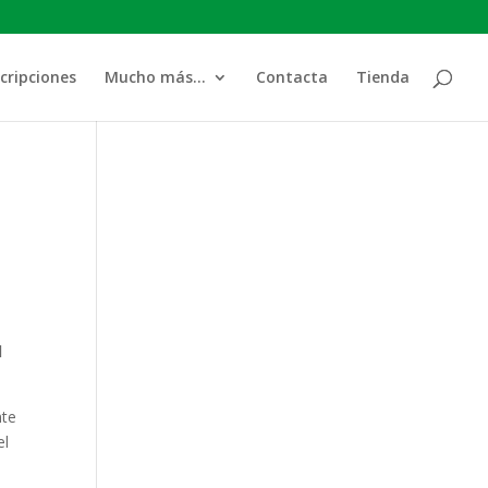
cripciones
Mucho más…
Contacta
Tienda
l
nte
el