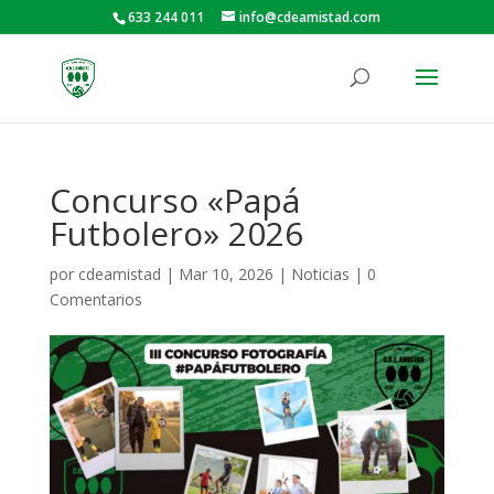
633 244 011
info@cdeamistad.com
Concurso «Papá
Futbolero» 2026
por
cdeamistad
|
Mar 10, 2026
|
Noticias
|
0
Comentarios